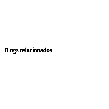
Tulipanes Rizados
Tulipa acuminata
Leer más
Leer más
Blogs relacionados