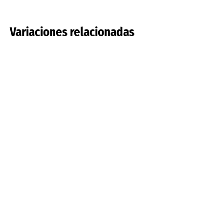
Variaciones relacionadas
Tulipa pulchella
Tulipa saxatilis
Leer más
Leer más