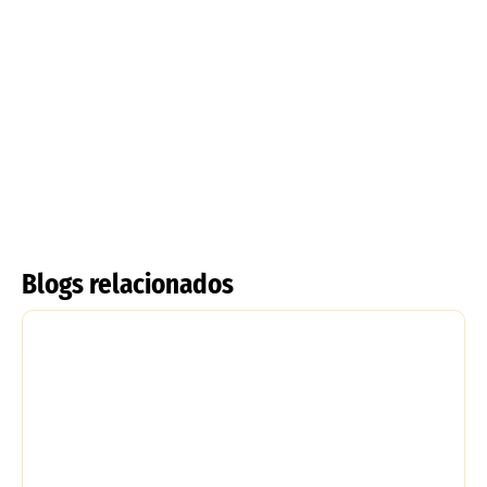
Tulipanes Rizados
Tulipa acuminata
Leer más
Leer más
Blogs relacionados