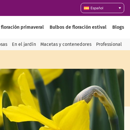
Español
 floración primaveral
Bulbos de floración estival
Blogs
osas
En el jardín
Macetas y contenedores
Professional