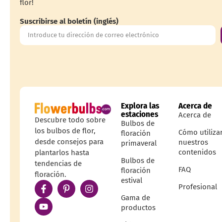
flor!
Suscribirse al boletín (inglés)
Explora las
Acerca de
estaciones
Acerca de
Descubre todo sobre
Bulbos de
los bulbos de flor,
Cómo utiliza
floración
desde consejos para
nuestros
primaveral
contenidos
plantarlos hasta
Bulbos de
tendencias de
FAQ
floración
floración.
estival
Profesional
Gama de
productos