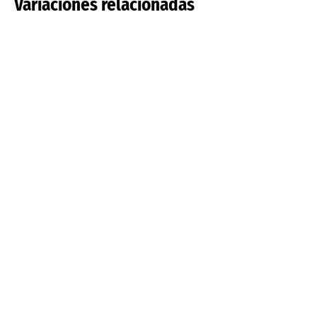
Variaciones relacionadas
Tulipa pulchella
Tulipa saxatilis
Leer más
Leer más