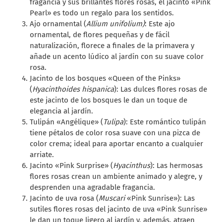
fragancia y sus brillantes flores rosas, el jacinto «Pink
Pearl» es todo un regalo para los sentidos.
Ajo ornamental (
Allium unifolium)
: Este ajo
ornamental, de flores pequeñas y de fácil
naturalización, florece a finales de la primavera y
añade un acento lúdico al jardín con su suave color
rosa.
Jacinto de los bosques «Queen of the Pinks»
(
Hyacinthoides hispanica
): Las dulces flores rosas de
este jacinto de los bosques le dan un toque de
elegancia al jardín.
Tulipán «Angélique» (
Tulipa
): Este romántico tulipán
tiene pétalos de color rosa suave con una pizca de
color crema; ideal para aportar encanto a cualquier
arriate.
Jacinto «Pink Surprise» (
Hyacinthus
): Las hermosas
flores rosas crean un ambiente animado y alegre, y
desprenden una agradable fragancia.
Jacinto de uva rosa (
Muscari
«Pink Sunrise»): Las
sutiles flores rosas del jacinto de uva «Pink Sunrise»
le dan un toque ligero al jardín y, además, atraen